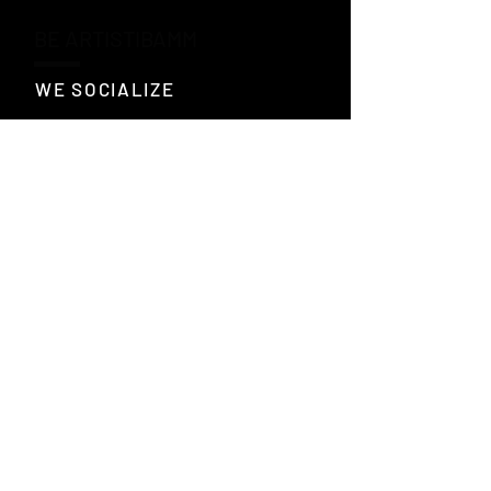
BE ARTISTIBAMM
WE SOCIALIZE
facebook
WE ANSWER
Restiamo
connessi
FAQ >