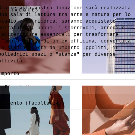
Grazie alla vostra donazione sarà realizzata
una sala di lettura tra arte e natura per lo
studio e la ricerca; saranno acquistate
metrature di pannelli scorrevoli, arredi e
attrezzature essenziali per trasformare
l'ampio spazio di un'ex officina, convertita
in studio d'arte da Umberto Ippoliti, in
poliedrici spazi o "stanze" per diverse
attività.
Importo
€
Commento (facoltativo)