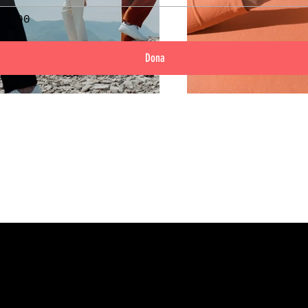
0/100
Dona