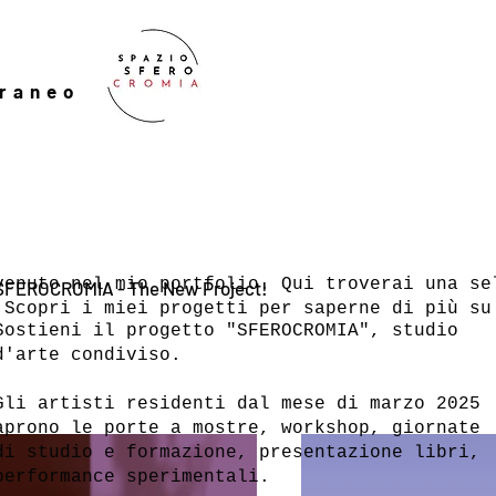
oraneo
venuto nel mio portfolio. Qui troverai una se
SFEROCROMIA - The New Project!
 Scopri i miei progetti per saperne di più su
Sostieni il progetto "SFEROCROMIA", studio
d'arte condiviso.
Gli artisti residenti dal mese di marzo 2025
aprono le porte a mostre, workshop, giornate
di studio e formazione, presentazione libri,
performance sperimentali.